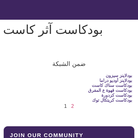
بودكاست آثر كاست
Previous Episode
Show Episodes List
Next 
Show Podcast Information
ضمن الشبكة
بودلاينز سيزون
بودلاينز أوديو دراما
بودكاست سناك كاست
بودكاست قهوة ع المفرق
بودكاست كزدورة
بودكاست كريتكال توك
1
2
JOIN OUR COMMUNITY