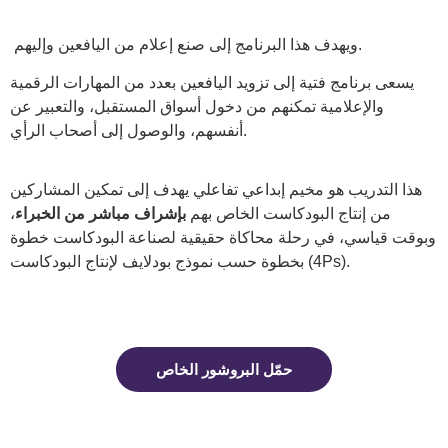
250$
ويهدف هذا البرنامج إلى صنع إعلام من اليافعين وإليهم.
يسعى برنامج فتية إلى تزويد اليافعين بعدد من المهارات الرقمية
والإعلامية تمكنهم من دخول أسواق المستقبل، والتعبير عن
أنفسهم، والوصول إلى أصحاب الرأي.
هذا التدريب هو مخيم إبداعي تفاعلي يهدف إلى تمكين المشاركين
من إنتاج البودكاست الخاص بهم
بإشراف مباشر من الخبراء
،
وبوقت قياسي، في رحلة محاكاة حقيقية لصناعة البودكاست خطوة
بخطوة حسب نموذج بودلايف لإنتاج البودكاست (4Ps).
خلال 5 جلسات ستكون قادر على إطلاق بودكاست خاص بك
حمّل البروشور الخاص