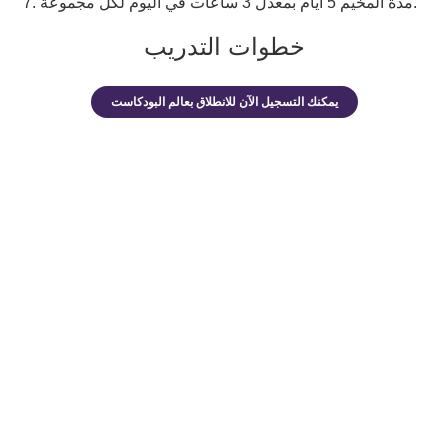
مدة المخيم 5 أيام بمعدل 3 ساعات في اليوم لكل مجموعة.
خطوات التدريب
يمكنك التسجيل الآن للانطلاق بعالم البودكاست
تفاصيل عن الحضور والجلسات
يمكنك التسجيل الآن للانطلاق بعالم البودكاست
على ماذا ستحصل عند تسجيلك
في بودلاينز بودكامب 3.2
ابدأ عملك الريادي وأطلق بودكاستك الخاص