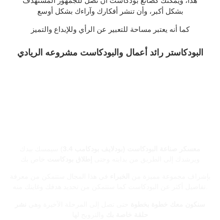
هذا، ويمكنك كصانع بودكاست أن تصل للجمهور المستهدف
بشكل أكبر، وأن تنشر أفكارك وآراءك بشكل أوسع
كما أنه يعتبر مساحة للتعبير عن الرأي وللإبداع والتميز
البودكاستر رائد أعمال والبودكاست مشروعه الريادي
توضيح عن المعسكر التدريبي لانتاج البودكاست
معسكر صناعة البودكاست (بودلايف بودكامب 3.4
) سيمسك بيدك
ويرشدك إلى الطريق من بدايته وحتى
إطلاق بودكاست
خاص بك
بإشراف مجموعة مميزة من
الخبراء
في هذا المجال ستتمكن من معرفة
تفاصيل أكثر عن البودكاست كما ستتمكن من تحديد هدفك وغايتك منه.
سنكون معك خطوة بخطوة
حتى تصل إلى المرحلة الآخيرة وهي
نشر
حلقة خاصة بك
والترويج لها